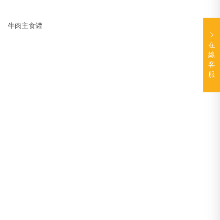
牛肉主食罐
在
線
客
服