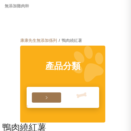
無添加雞肉幹
康康先生
無添加係列
/
鴨肉繞紅薯
產品分類

1
/
1
鴨肉繞紅薯