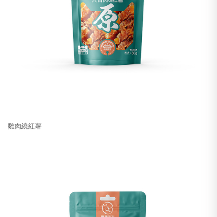
雞肉繞紅薯