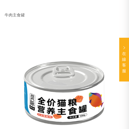
牛肉主食罐
在
線
客
服