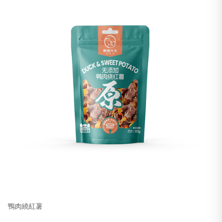
鴨肉繞紅薯